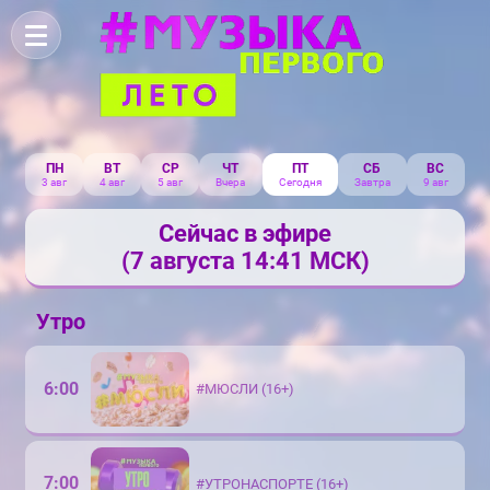
ПН
ВТ
СР
ЧТ
ПТ
СБ
ВС
3 авг
4 авг
5 авг
Вчера
Сегодня
Завтра
9 авг
Сейчас в эфире
(7 августа 14:41 МСК)
Утро
6:00
#МЮСЛИ (16+)
7:00
#УТРОНАСПОРТЕ (16+)