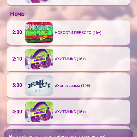
Ночь
2:00
НОВОСТИ ПЕРВОГО (16+)
2:10
#ХИТМИКС (16+)
3:00
#Хипстарама (16+)
4:00
#ХИТМИКС (16+)
5:30
ДВИЖ ЧАРТ (16+)
Наш сайт использует файлы cookie и сервис веб-