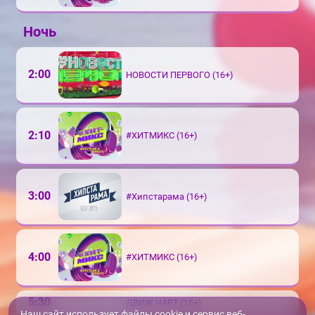
Ночь
2:00
НОВОСТИ ПЕРВОГО (16+)
2:10
#ХИТМИКС (16+)
3:00
#Хипстарама (16+)
4:00
#ХИТМИКС (16+)
5:30
ДВИЖ ЧАРТ (16+)
Наш сайт использует файлы cookie и сервис веб-