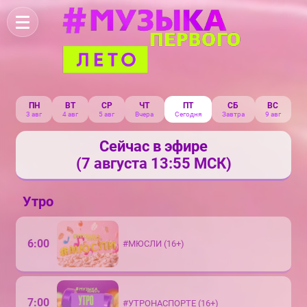
ПН
ВТ
СР
ЧТ
ПТ
СБ
ВС
3 авг
4 авг
5 авг
Вчера
Сегодня
Завтра
9 авг
Сейчас в эфире
(7 августа 13:55 МСК)
Утро
6:00
#МЮСЛИ (16+)
7:00
#УТРОНАСПОРТЕ (16+)