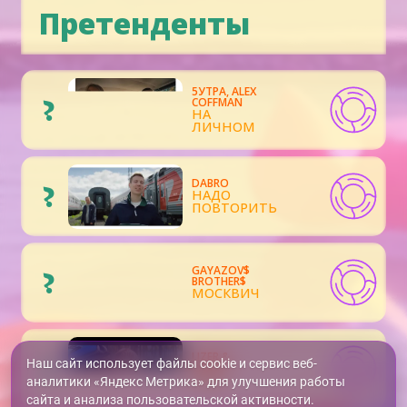
Претенденты
5УТРА, ALEX
?
COFFMAN
НА
ЛИЧНОМ
DABRO
?
НАДО
ПОВТОРИТЬ
GAYAZOV$
?
BROTHER$
МОСКВИЧ
LIZER &
?
Наш сайт использует файлы cookie и сервис веб-
MAYOT
Гори
аналитики «Яндекс Метрика» для улучшения работы
сайта и анализа пользовательской активности.