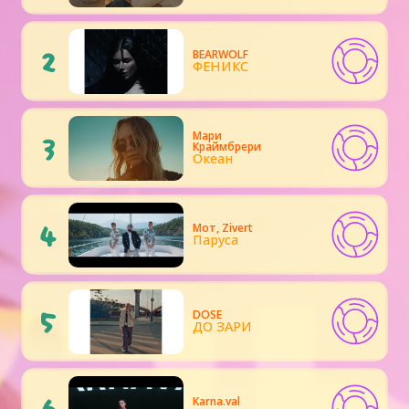
2
BEARWOLF
ФЕНИКС
Мари
3
Краймбрери
Океан
4
Мот, Zivert
Паруса
5
DOSE
ДО ЗАРИ
6
Karna.val