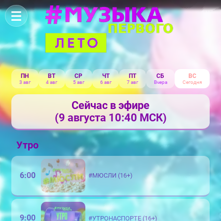
ПН
ВТ
СР
ЧТ
ПТ
СБ
ВС
3 авг
4 авг
5 авг
6 авг
7 авг
Вчера
Сегодня
Сейчас в эфире
(9 августа 10:40 МСК)
Утро
6:00
#МЮСЛИ (16+)
9:00
#УТРОНАСПОРТЕ (16+)