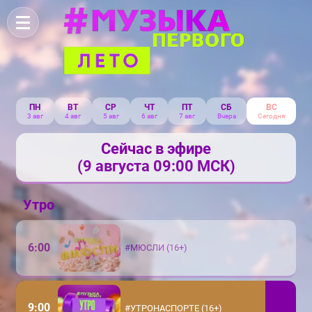
ПН
ВТ
СР
ЧТ
ПТ
СБ
ВС
3 авг
4 авг
5 авг
6 авг
7 авг
Вчера
Сегодня
Сейчас в эфире
(9 августа 09:00 МСК)
Утро
6:00
#МЮСЛИ (16+)
9:00
#УТРОНАСПОРТЕ (16+)