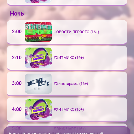
Ночь
2:00
НОВОСТИ ПЕРВОГО (16+)
2:10
#ХИТМИКС (16+)
3:00
#Хипстарама (16+)
4:00
#ХИТМИКС (16+)
5:30
ДВИЖ ЧАРТ (16+)
Наш сайт использует файлы cookie и сервис веб-