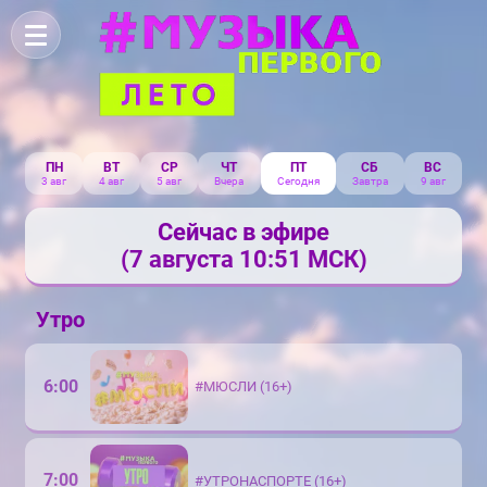
ПН
ВТ
СР
ЧТ
ПТ
СБ
ВС
3 авг
4 авг
5 авг
Вчера
Сегодня
Завтра
9 авг
Сейчас в эфире
(7 августа 10:51 МСК)
Утро
6:00
#МЮСЛИ (16+)
7:00
#УТРОНАСПОРТЕ (16+)