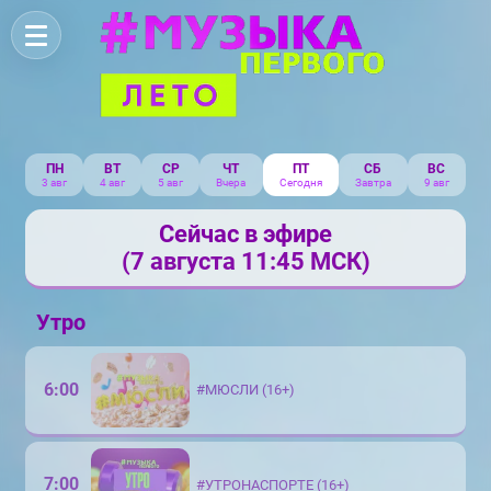
ПН
ВТ
СР
ЧТ
ПТ
СБ
ВС
3 авг
4 авг
5 авг
Вчера
Сегодня
Завтра
9 авг
Сейчас в эфире
(7 августа 11:45 МСК)
Утро
6:00
#МЮСЛИ (16+)
7:00
#УТРОНАСПОРТЕ (16+)