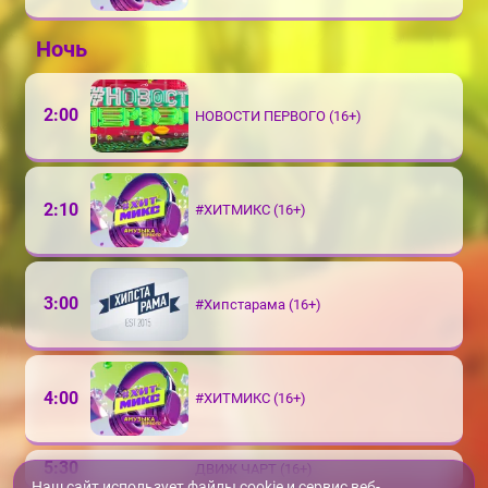
Ночь
2:00
НОВОСТИ ПЕРВОГО (16+)
2:10
#ХИТМИКС (16+)
3:00
#Хипстарама (16+)
4:00
#ХИТМИКС (16+)
5:30
ДВИЖ ЧАРТ (16+)
Наш сайт использует файлы cookie и сервис веб-