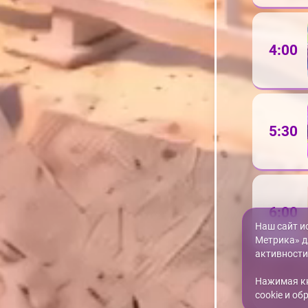
4:00
5:30
6:00
Наш сайт и
Метрика» д
активности
Нажимая кн
cookie и о