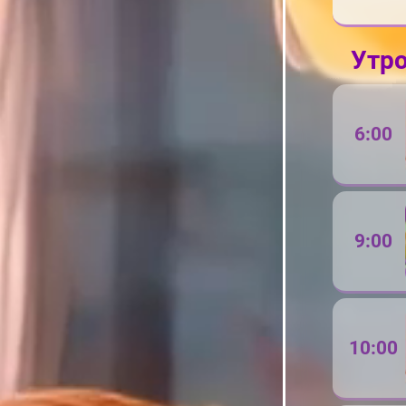
Утр
6:00
9:00
10:00