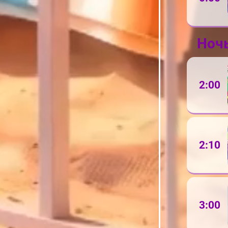
Ноч
2:00
2:10
3:00