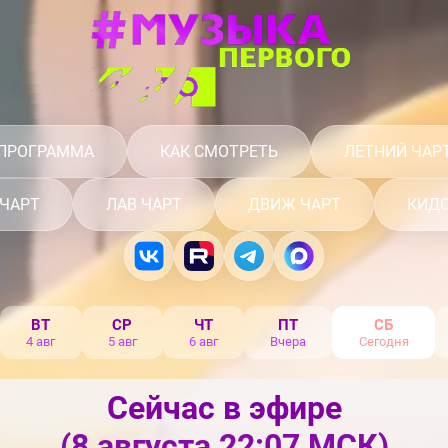
ПРОГРАММА
КАК СМОТРЕТЬ
ЛЕТНИЙ ЧАР
 ЧАРТ
ЛАВ ЧАРТ
ДВИЖ ЧАРТ
КИДС
ВТ
СР
ЧТ
ПТ
СБ
4 авг
5 авг
6 авг
Вчера
Сегодня
Сейчас в эфире
(8 августа 22:07 МСК)