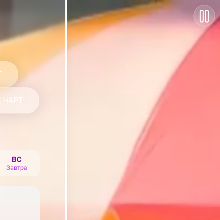
Т
 ЧАРТ
ВС
Завтра