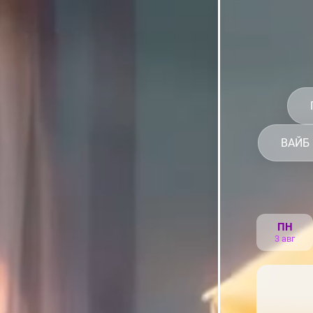
ВАЙБ
ПН
3 авг