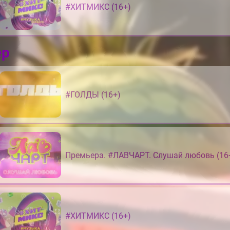
#ХИТМИКС (16+)
ер
#ГОЛДЫ (16+)
Премьера. #ЛАВЧАРТ. Слушай любовь (16
#ХИТМИКС (16+)