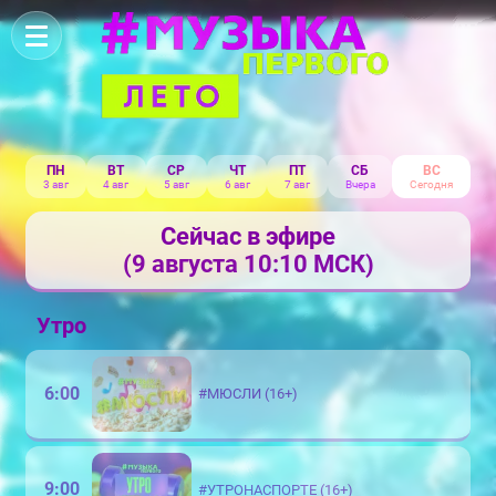
ПН
ВТ
СР
ЧТ
ПТ
СБ
ВС
3 авг
4 авг
5 авг
6 авг
7 авг
Вчера
Сегодня
Сейчас в эфире
(9 августа 10:10 МСК)
Утро
6:00
#МЮСЛИ (16+)
9:00
#УТРОНАСПОРТЕ (16+)